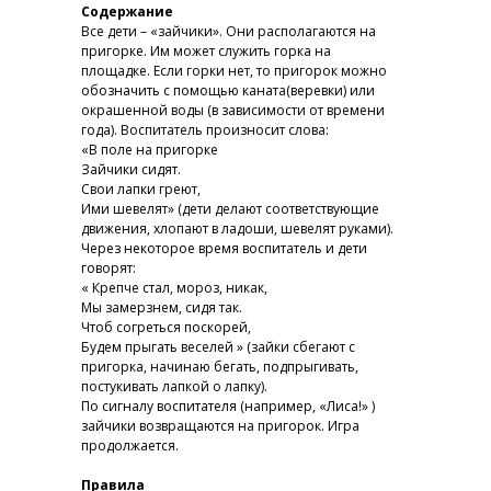
Содержание
Все дети – «зайчики». Они располагаются на
пригорке. Им может служить горка на
площадке. Если горки нет, то пригорок можно
обозначить с помощью каната(веревки) или
окрашенной воды (в зависимости от времени
года). Воспитатель произносит слова:
«В поле на пригорке
Зайчики сидят.
Свои лапки греют,
Ими шевелят»
(дети делают соответствующие
движения, хлопают в ладоши, шевелят руками).
Через некоторое время воспитатель и дети
говорят:
«
Крепче стал, мороз, никак,
Мы замерзнем, сидя так.
Чтоб согреться поскорей,
Будем прыгать веселей
» (зайки сбегают с
пригорка, начинаю бегать, подпрыгивать,
постукивать лапкой о лапку).
По сигналу воспитателя (например, «Лиса!» )
зайчики возвращаются на пригорок. Игра
продолжается.
Правила