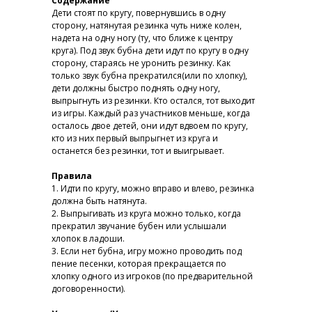
Содержание
Дети стоят по кругу, повернувшись в одну
сторону, натянутая резинка чуть ниже колен,
надета на одну ногу (ту, что ближе к центру
круга). Под звук бубна дети идут по кругу в одну
сторону, стараясь не уронить резинку. Как
только звук бубна прекратился(или по хлопку),
дети должны быстро поднять одну ногу,
выпрыгнуть из резинки. Кто остался, тот выходит
из игры. Каждый раз участников меньше, когда
осталось двое детей, они идут вдвоем по кругу,
кто из них первый выпрыгнет из круга и
останется без резинки, тот и выигрывает.
Правила
1. Идти по кругу, можно вправо и влево, резинка
должна быть натянута.
2. Выпрыгивать из круга можно только, когда
прекратил звучание бубен или услышали
хлопок в ладоши.
3. Если нет бубна, игру можно проводить под
пение песенки, которая прекращается по
хлопку одного из игроков (по предварительной
договоренности).