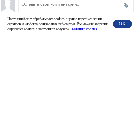
Настоящий сайт обрабатывает сookies с целью персонализации
Новые
(17)
OK
сервисов и удобства пользования веб-сайтом. Вы можете запретить
обработку сookies в настройках браузера.
Политика cookies
Мария Шуньгина
31.05 06:50
Добрый день! Вас приветствует г.Архангельск,детский сад 
"Рябинушка", ребята старшей группы.Рассмотрев картину 
Марии Станиславовны Павловой, на которой девочка 
играет на пианино и поёт, а рядом сидит кошка, словно 
подпевая ей, ребята отметили весёлое настроение 
картины.Объяснив правила дети радостно включились в 
игру. Пока звенел бубен была такая тишина, дети 
сосредоточенно ждали паузу. Когда бубен перестал 
звенеть, все стали стараться выпрыгнуть из резиночки. 
Кто -то запутался,другие кричали:- "Выходи,выходи!". В 
конце игры Вероника с досадой сказала: - "А я 
запуталась в резиночке, вот и проиграла!". А Саша 
кричала: "Урааа,а я выиграла!"

Огромное спасибо за такую замечательную новую игру, 
которая так полюбилась нашим ребятам!