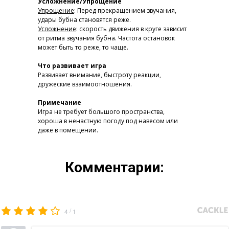
Усложнение/Упрощение
Упрощение
: Перед прекращением звучания,
удары бубна становятся реже.
Усложнение
: скорость движения в круге зависит
от ритма звучания бубна. Частота остановок
может быть то реже, то чаще.
Что развивает игра
Развивает внимание, быстроту реакции,
дружеские взаимоотношения.
Примечание
Игра не требует большого пространства,
хороша в ненастную погоду под навесом или
даже в помещении.
Комментарии:
/
4
1