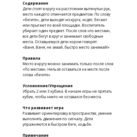
Содержание
Дети стоят в кругу на расстоянии вытянутых рук,
место каждого отмечается предметом. По слову
«бегите», дети выходят из круга, ходят, бегают
или прыгают по всей площадке. Воспитатель
убирает один предмет. После слов «по местам»,
все дети бегут в круг и занимают свободные
места. Оставшемуся дети хором говорят:
«Ваня, Ваня, не зевай, быстро место занимай!»
Правила
Место в кругу можно занимать только после слов
«По местам». Нельзя оставаться на месте после
слова «бегите»
Усложнение/Упрощение
Убрать 2 или 3 кубика. В начале игры не прятать
кубик, чтобы никто не оставался без места.
Что развивает игра
Развивает ориентировку в пространстве, умение
выполнять движения по сигналу. Дети
упражняются в быстром беге, ходьбе.
Примечание