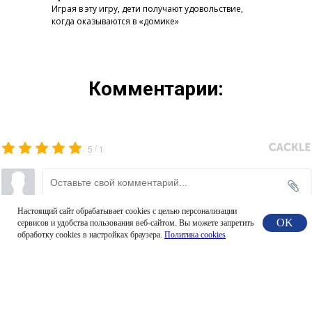
Играя в эту игру, дети получают удовольствие,
когда оказываются в «домике»
Комментарии:
/
5
1
Настоящий сайт обрабатывает сookies с целью персонализации
Новые
(12)
OK
сервисов и удобства пользования веб-сайтом. Вы можете запретить
обработку сookies в настройках браузера.
Политика cookies
Татьяна Михайлова
08.02 22:01
Здравствуйте! Вас приветствует МАДОУ «Детский сад № 
37 «Ягодка» города Губкина Белгородской области. В 
январе с ребятами группы «Неваляшка» мы внимательно 