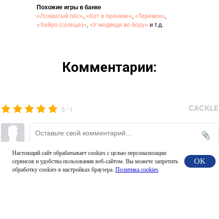
Похожие игры в банке
«Лохматый пёс»
,
«Кот и пряники»
,
«Теремок»
,
«Хейро (солнце)»
,
«У медведя во бору»
и т.д.
Комментарии:
/
5
1
Настоящий сайт обрабатывает сookies с целью персонализации
Новые
(33)
OK
сервисов и удобства пользования веб-сайтом. Вы можете запретить
обработку сookies в настройках браузера.
Политика cookies
Марина Малышева
2025.12.10 18:45
Всех приветствуют ребята ЦРР детский сад № 1 
«Солнышко» п. Некрасовское Ярославская область. В 