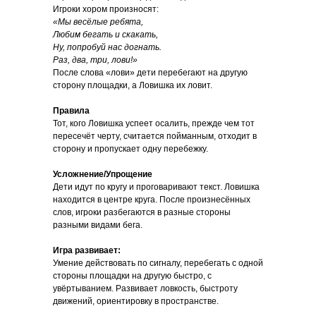
Игроки хором произносят:
«Мы весёлые ребята,
Любим
бегать и скакать,
Ну, попробуй нас догнать.
Раз, два, три, лови!»
После слова «лови» дети перебегают на другую
сторону площадки, а Ловишка их ловит.
Правила
Тот, кого Ловишка успеет осалить, прежде чем тот
пересечёт черту, считается пойманным, отходит в
сторону и пропускает одну перебежку.
Усложнение/Упрощение
Дети идут по кругу и проговаривают текст. Ловишка
находится в центре круга. После произнесённых
слов, игроки разбегаются в разные стороны
разными видами бега.
Игра развивает:
Умение действовать по сигналу, перебегать с одной
стороны площадки на другую быстро, с
увёртыванием. Развивает ловкость, быстроту
движений, ориентировку в пространстве.